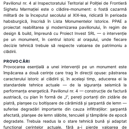
Pavilionul nr. 4 al Inspectoratului Teritorial al Poliției de Frontieră
Sighetu Marmației este o clădire-monument: o fostă cazarmă
militară de la începutul secolului al XIX-lea, ridicată în perioada
habsburgică, înscrisă în Lista Monumentelor Istorice. PPAE a
proiectat reabilitarea și modernizarea pavilionului, în regim de
design & build, împreună cu Proiect Invest SRL — o intervenție
pe un monument, în centrul istoric al orașului, unde fiecare
decizie tehnică trebuie să respecte valoarea de patrimoniu a
clădirii.
PROVOCĂRI
Provocarea esențială a unei intervenții pe un monument este
împăcarea a două cerințe care trag în direcții opuse: păstrarea
caracterului istoric al clădirii și, în același timp, aducerea ei la
standardele tehnice actuale — de la siguranța seismică la
performanța energetică. Pavilionul nr. 4 — construcție de factură
austriacă, cu plan în formă de „I”, pereți portanți din zidărie de
piatră, planșee cu boltișoare de cărămidă și șarpantă de lemn —
suferise degradări importante din cauza infiltrațiilor: șarpantă
afectată, planșee de lemn slăbite, tencuieli și tâmplărie de epocă
degradate. Trebuia readus la o stare tehnică bună și adaptat
funcțional cerințelor actuale, fără a-i pierde valoarea de