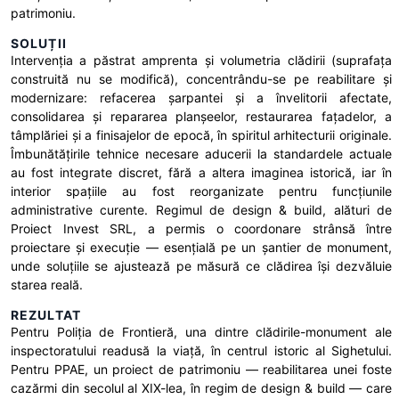
patrimoniu.
SOLUȚII
Intervenția a păstrat amprenta și volumetria clădirii (suprafața
construită nu se modifică), concentrându-se pe reabilitare și
modernizare: refacerea șarpantei și a învelitorii afectate,
consolidarea și repararea planșeelor, restaurarea fațadelor, a
tâmplăriei și a finisajelor de epocă, în spiritul arhitecturii originale.
Îmbunătățirile tehnice necesare aducerii la standardele actuale
au fost integrate discret, fără a altera imaginea istorică, iar în
interior spațiile au fost reorganizate pentru funcțiunile
administrative curente. Regimul de design & build, alături de
Proiect Invest SRL, a permis o coordonare strânsă între
proiectare și execuție — esențială pe un șantier de monument,
unde soluțiile se ajustează pe măsură ce clădirea își dezvăluie
starea reală.
REZULTAT
Pentru Poliția de Frontieră, una dintre clădirile-monument ale
inspectoratului readusă la viață, în centrul istoric al Sighetului.
Pentru PPAE, un proiect de patrimoniu — reabilitarea unei foste
cazărmi din secolul al XIX-lea, în regim de design & build — care