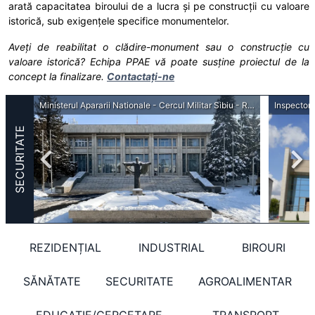
arată capacitatea biroului de a lucra și pe construcții cu valoare
istorică, sub exigențele specifice monumentelor.
Aveți de reabilitat o clădire-monument sau o construcție cu
valoare istorică? Echipa PPAE vă poate susține proiectul de la
concept la finalizare.
Contactați-ne
Inspectoratul General al Politiei de Frontiera - Sedii ale Poliției de Frontieră la frontierele externe
Ministerul Apararii Nationale - Cercul Militar Sibiu - Reabilitare, consolidare, recompartimentare
SECURITATE
REZIDENȚIAL
INDUSTRIAL
BIROURI
SĂNĂTATE
SECURITATE
AGROALIMENTAR