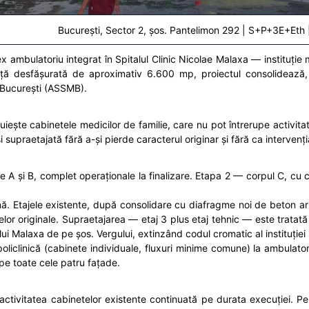
București, Sector 2, șos. Pantelimon 292 | S+P+3E+Eth 
ex ambulatoriu integrat în Spitalul Clinic Nicolae Malaxa — instituție 
ță desfășurată de aproximativ 6.600 mp, proiectul consolidează, 
e București (ASSMB).
uiește cabinetele medicilor de familie, care nu pot întrerupe activit
i supraetajată fără a-și pierde caracterul originar și fără ca interven
A și B, complet operaționale la finalizare. Etapa 2 — corpul C, cu cab
ă. Etajele existente, după consolidare cu diafragme noi de beton arm
lor originale. Supraetajarea — etaj 3 plus etaj tehnic — este tratat
ului Malaxa de pe șos. Vergului, extinzând codul cromatic al instituției
liclinică (cabinete individuale, fluxuri minime comune) la ambulatori
pe toate cele patru fațade.
tivitatea cabinetelor existente continuată pe durata execuției. Pen