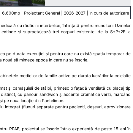
| 6,600mp | Proiectant General | 2026-2027 | in curs de autorizare
medicală cu rădăcini interbelice, înființată pentru muncitorii Uzinelor
extinde și supraetajează trei corpuri existente, de la S+P+2E la
atea pe durata execuției și pentru care nu există spațiu temporar de
ția nouă să mimeze epoca în care nu se înscrie.
inetele medicilor de familie active pe durata lucrărilor la celelalte
at și cămășuieli de stâlpi, primesc o fațadă ventilată cu placaj tip
ă distinct, cu panouri sandwich și accente cromatice verzi, marcând
 și pe noua locație din Pantelimon.
u integrat (fluxuri separate pentru pacienți, deșeuri, aprovizionare
tru PPAE, proiectul se înscrie într-o experiență de peste 15 ani în