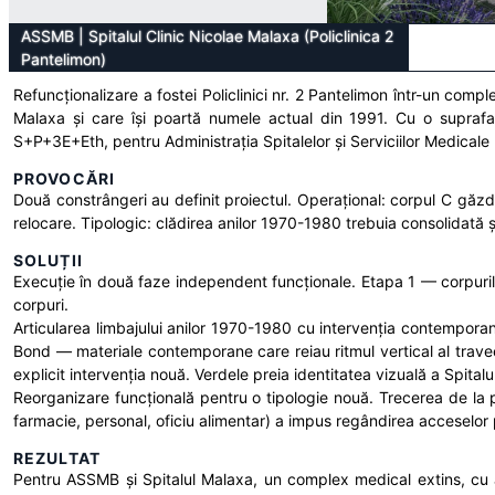
ASSMB
|
Spitalul Clinic Nicolae Malaxa (Policlinica 2
Pantelimon)
Refuncționalizare a fostei Policlinici nr. 2 Pantelimon într-un compl
Malaxa și care își poartă numele actual din 1991. Cu o suprafa
S+P+3E+Eth, pentru Administrația Spitalelor și Serviciilor Medical
PROVOCĂRI
Două constrângeri au definit proiectul. Operațional: corpul C găzd
relocare. Tipologic: clădirea anilor 1970-1980 trebuia consolidată ș
SOLUȚII
Execuție în două faze independent funcționale. Etapa 1 — corpurile 
corpuri.
Articularea limbajului anilor 1970-1980 cu intervenția contemporan
Bond — materiale contemporane care reiau ritmul vertical al travee
explicit intervenția nouă. Verdele preia identitatea vizuală a Spital
Reorganizare funcțională pentru o tipologie nouă. Trecerea de la po
farmacie, personal, oficiu alimentar) a impus regândirea acceselor 
REZULTAT
Pentru ASSMB și Spitalul Malaxa, un complex medical extins, cu ac