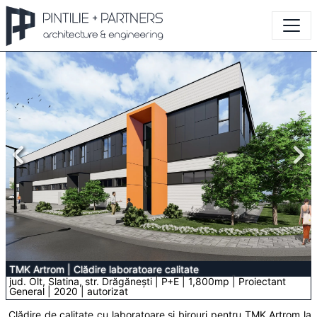
TMK Artrom
|
Clădire laboratoare calitate
jud. Olt, Slatina, str. Drăgănești | P+E | 1,800mp | Proiectant
General | 2020 | autorizat
Clădire de calitate cu laboratoare și birouri pentru TMK Artrom la