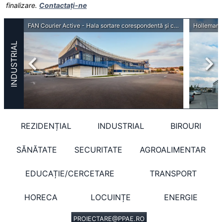
finalizare.
Contactați-ne
Daw Benta Romania - Hală producție și depozitare polistiren, hală producție adezivi
FAN Courier Active - Hala sortare corespondentă și clădire de birouri
INDUSTRIAL
REZIDENȚIAL
INDUSTRIAL
BIROURI
SĂNĂTATE
SECURITATE
AGROALIMENTAR
EDUCAȚIE/CERCETARE
TRANSPORT
HORECA
LOCUINȚE
ENERGIE
PROIECTARE@PPAE.RO