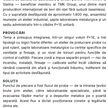
Slatina — beneficiar membru al TMK Group, unul dintre marii
producători internaționali de țevi din oțel fără sudură (seamless).
Cu o suprafață desfășurată de aproximativ 1.800 mp, ansamblul
reunește un atelier industrial, șapte laboratoare metalurgice și un
sediu administrativ într-o clădire P+1E unitară.
PROVOCĂRI
Tema a presupus integrarea, într-un singur volum P+1E, a trei
tipologii cu logici foarte diferite: un atelier de prelucrare probe cu
pod rulant, șapte laboratoare metalurgice cu cerințe specifice de
ventilație și finisaje, și un nivel de birouri pentru funcțiile de
control al calității. Fiecare zonă a impus separări proprii — risc de
incendiu, instalații, finisaje — calibrate astfel încât clădirea să
rămână coerentă din afară și funcțională înăuntru, indiferent de
tipul de activitate desfășurată.
SOLUȚII
Punctul de plecare a fost fluxul de probe — de la intrarea țevilor
brute prin atelier, către laboratoarele specializate, până la
evacuarea fâșiilor martor și a deșeurilor metalice pe o poartă
separată. Acest flux a dictat poziționarea zonelor și legăturile
dintre ele.