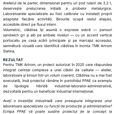
Atelierul de la parter, dimensionat pentru un pod rulant de 3,2 t,
deservește prelucrarea inițială a probelor metalurgice.
Laboratoarele specializate au fost calibrate cu instalații proprii
adaptate fiecărei activități. Birourile ocupă restul etajului,
accesibile direct pe fluxul intern.
Volumetric, clădirea își asumă o expresie sobră — panouri
sandwich gri și alb pe ambele niveluri — cu un accent vertical
portocaliu pe casa scării principale și pe marcajul accesului,
semnătură vizuală care identifică clădirea în incinta TMK Artrom
Slatina.
REZULTAT
Pentru TMK Artrom, un proiect autorizat în 2020 care răspundea
integrat cerinței complexe a unei clădiri de calitate — atelier,
laboratoare și birouri într-un volum coerent. Clădirea nu a mai fost
executată, însă proiectul rămâne în portofoliul PPAE ca exemplu
de tipologie hibridă industrial-laborator-administrativă,
dezvoltată pentru un beneficiar industrial internațional.
Aveți o investiție industrială care presupune integrarea unor
laboratoare specializate cu funcții de producție și administrative?
Echipa PPAE vă poate susține proiectul de la concept la